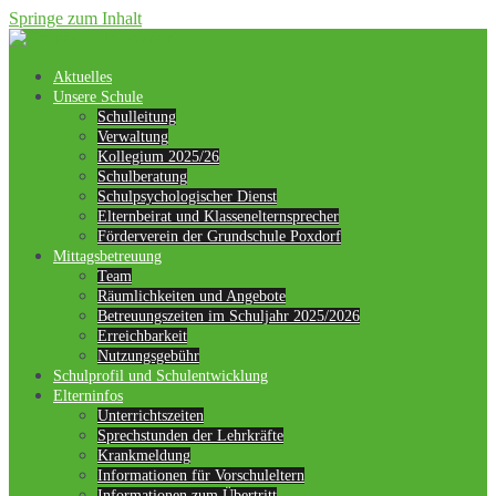
Springe zum Inhalt
Aktuelles
Unsere Schule
Schulleitung
Verwaltung
Kollegium 2025/26
Schulberatung
Schulpsychologischer Dienst
Elternbeirat und Klassenelternsprecher
Förderverein der Grundschule Poxdorf
Mittagsbetreuung
Team
Räumlichkeiten und Angebote
Betreuungszeiten im Schuljahr 2025/2026
Erreichbarkeit
Nutzungsgebühr
Schulprofil und Schulentwicklung
Elterninfos
Unterrichtszeiten
Sprechstunden der Lehrkräfte
Krankmeldung
Informationen für Vorschuleltern
Informationen zum Übertritt