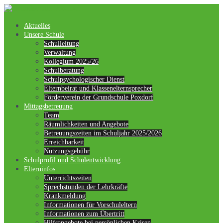
Springe
zum
Inhalt
Aktuelles
Unsere Schule
Schulleitung
Verwaltung
Kollegium 2025/26
Schulberatung
Schulpsychologischer Dienst
Elternbeirat und Klassenelternsprecher
Förderverein der Grundschule Poxdorf
Mittagsbetreuung
Team
Räumlichkeiten und Angebote
Betreuungszeiten im Schuljahr 2025/2026
Erreichbarkeit
Nutzungsgebühr
Schulprofil und Schulentwicklung
Elterninfos
Unterrichtszeiten
Sprechstunden der Lehrkräfte
Krankmeldung
Informationen für Vorschuleltern
Informationen zum Übertritt
Hilfsangebote bei persönlichen Krisen