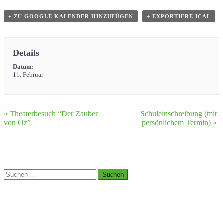
+ ZU GOOGLE KALENDER HINZUFÜGEN
+ EXPORTIERE ICAL
Details
Datum:
11. Februar
«
Theaterbesuch “Der Zauber
Schuleinschreibung (mit
von Oz”
persönlichem Termin)
»
Suchen
nach: